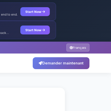
Start Now
 end to end.
Start Now
yback
Français
Demander maintenant